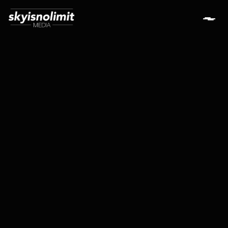
Stilvolles Musikvideo zu "Paradise" von liquidfive,
gedreht in Prag und München, das mit der
SCROLL
Bedeutung von Beziehungen spielt.
Year
Client
Type
2023
liquidfive
Musikvideo
SCROLL